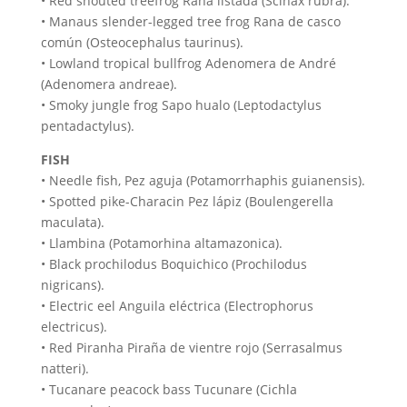
• Red snouted treefrog Rana listada (Scinax rubra).
• Manaus slender-legged tree frog Rana de casco
común (Osteocephalus taurinus).
• Lowland tropical bullfrog Adenomera de André
(Adenomera andreae).
• Smoky jungle frog Sapo hualo (Leptodactylus
pentadactylus).
FISH
• Needle fish, Pez aguja (Potamorrhaphis guianensis).
• Spotted pike-Characin Pez lápiz (Boulengerella
maculata).
• Llambina (Potamorhina altamazonica).
• Black prochilodus Boquichico (Prochilodus
nigricans).
• Electric eel Anguila eléctrica (Electrophorus
electricus).
• Red Piranha Piraña de vientre rojo (Serrasalmus
natteri).
• Tucanare peacock bass Tucunare (Cichla