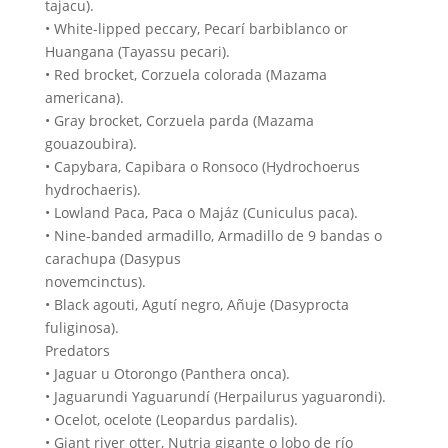
tajacu).
• White-lipped peccary, Pecarí barbiblanco or
Huangana (Tayassu pecari).
• Red brocket, Corzuela colorada (Mazama
americana).
• Gray brocket, Corzuela parda (Mazama
gouazoubira).
• Capybara, Capibara o Ronsoco (Hydrochoerus
hydrochaeris).
• Lowland Paca, Paca o Majáz (Cuniculus paca).
• Nine-banded armadillo, Armadillo de 9 bandas o
carachupa (Dasypus
novemcinctus).
• Black agouti, Agutí negro, Añuje (Dasyprocta
fuliginosa).
Predators
• Jaguar u Otorongo (Panthera onca).
• Jaguarundi Yaguarundí (Herpailurus yaguarondi).
• Ocelot, ocelote (Leopardus pardalis).
• Giant river otter, Nutria gigante o lobo de río