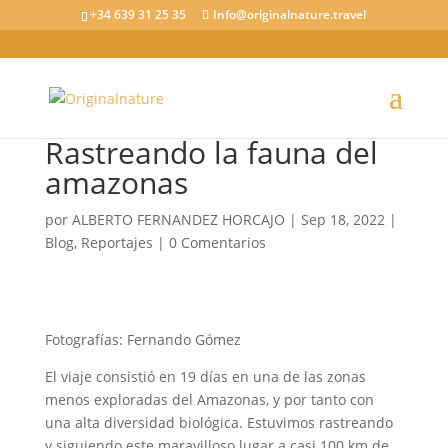
+34 639 31 25 35
Info@originalnature.travel
Rastreando la fauna del
amazonas
por
ALBERTO FERNANDEZ HORCAJO
|
Sep 18, 2022
|
Blog
,
Reportajes
|
0 Comentarios
Fotografías: Fernando Gómez
El viaje consistió en 19 días en una de las zonas
menos exploradas del Amazonas, y por tanto con
una alta diversidad biológica. Estuvimos rastreando
y siguiendo este maravilloso lugar a casi 100 km de